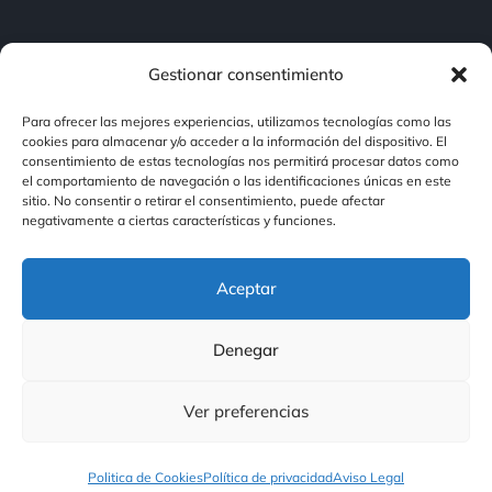
Gestionar consentimiento
Para ofrecer las mejores experiencias, utilizamos tecnologías como las
Aviso Legal
cookies para almacenar y/o acceder a la información del dispositivo. El
consentimiento de estas tecnologías nos permitirá procesar datos como
Aviso Legal
Política de privacidad
el comportamiento de navegación o las identificaciones únicas en este
sitio. No consentir o retirar el consentimiento, puede afectar
negativamente a ciertas características y funciones.
Politica de Cookies
Aceptar
Política de Accesibilidad
Denegar
Política de calidad
Ver preferencias
Politica de Cookies
Política de privacidad
Aviso Legal