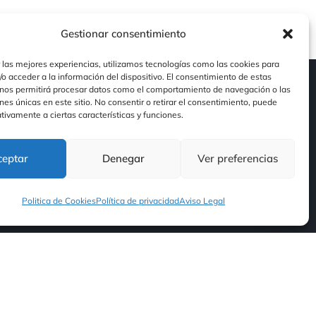
Gestionar consentimiento
 las mejores experiencias, utilizamos tecnologías como las cookies para
o acceder a la información del dispositivo. El consentimiento de estas
Contacto
 nos permitirá procesar datos como el comportamiento de navegación o las
ones únicas en este sitio. No consentir o retirar el consentimiento, puede
Contacto
tivamente a ciertas características y funciones.
Nuestras Redes
ceptar
Denegar
Ver preferencias
d
Politica de Cookies
Política de privacidad
Aviso Legal
idad