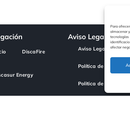
Para ofrecer
almacenar y/
gación
Aviso Legal
tecnologías
identificaci
afectar nega
Aviso Legal
cio
DiscaFire
A
Política de privacida
scasur Energy
Politica de Cookies
esoria Energetica
Política de Accesibil
Política de calidad
scasur Services