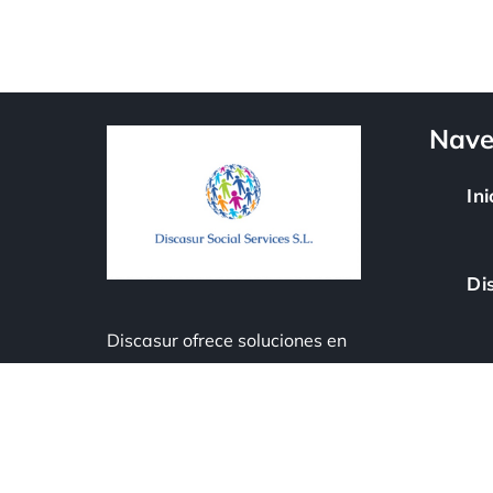
Nave
Ini
Di
Discasur
ofrece soluciones en
As
energía solar, protección contra
incendios, asesoría energética y
servicios con inclusión social.
Di
Eficiencia, seguridad y compromiso