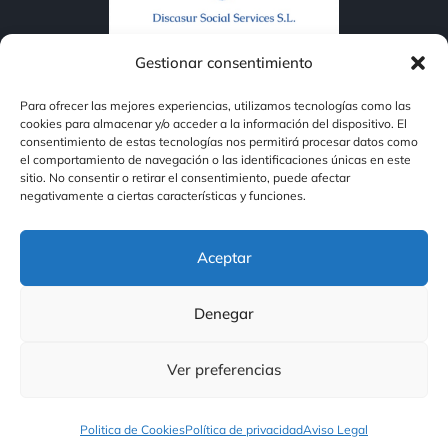
Gestionar consentimiento
Discasur
ofrece soluciones en energía solar,
Para ofrecer las mejores experiencias, utilizamos tecnologías como las
protección contra incendios, asesoría energética y
cookies para almacenar y/o acceder a la información del dispositivo. El
consentimiento de estas tecnologías nos permitirá procesar datos como
servicios con inclusión social. Eficiencia, seguridad y
el comportamiento de navegación o las identificaciones únicas en este
sitio. No consentir o retirar el consentimiento, puede afectar
compromiso en cada proyecto.
negativamente a ciertas características y funciones.
Navegación
Aceptar
Inicio
DiscaFire
Denegar
Ver preferencias
Discasur Energy
Asesoria Energetica
Politica de Cookies
Política de privacidad
Aviso Legal