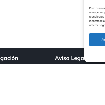
Para ofrecer
almacenar y/
tecnologías
identificaci
afectar nega
A
gación
Aviso Legal
Aviso Legal
cio
DiscaFire
Política de privacida
scasur Energy
Politica de Cookies