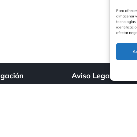
Para ofrecer
almacenar y/
tecnologías
identificaci
afectar nega
A
gación
Aviso Legal
Aviso Legal
cio
DiscaFire
Política de privacida
scasur Energy
Politica de Cookies